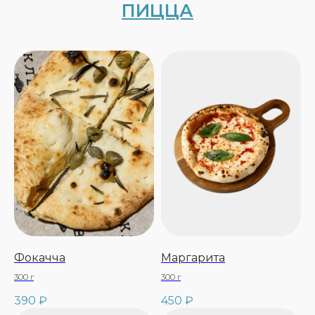
Фокачча
Маргарита
300 г
300 г
390
₽
450
₽