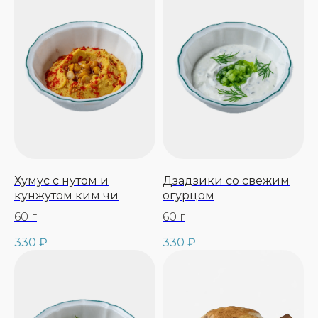
Хумус с нутом и
Дзадзики со свежим
кунжутом ким чи
огурцом
60 г
60 г
330
₽
330
₽