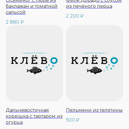
Осьминог с пюре из
Филе Дорадо с соусом
баклажан и томатной
из печёного перца
сальсой
2 200
₽
2 880
₽
Дальневосточная
Пельмени из телятины
корюшка с тартаром из
920
₽
огурца