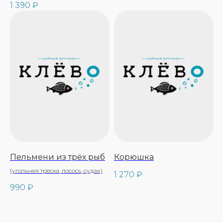
1 390
₽
Пельмени из трёх рыб
Корюшка
(угольная треска, лосось, судак)
1 270
₽
990
₽