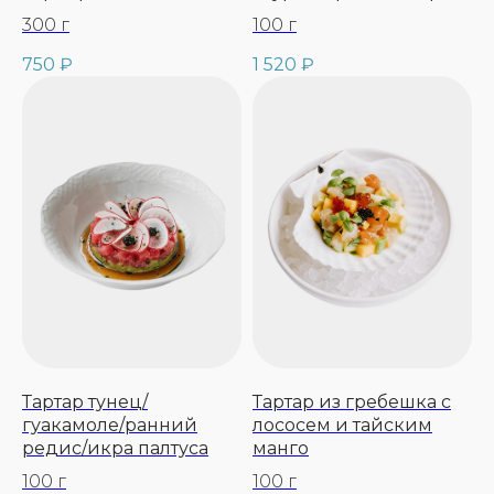
300 г
100 г
750
₽
1 520
₽
Тартар тунец/
Тартар из гребешка с
гуакамоле/ранний
лососем и тайским
редис/икра палтуса
манго
100 г
100 г