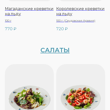
Магаданские креветки
Королевские креветки
на льду
на льду
100 г
100 г. (Саудовская Аравия)
СУПЫ
770
₽
720
₽