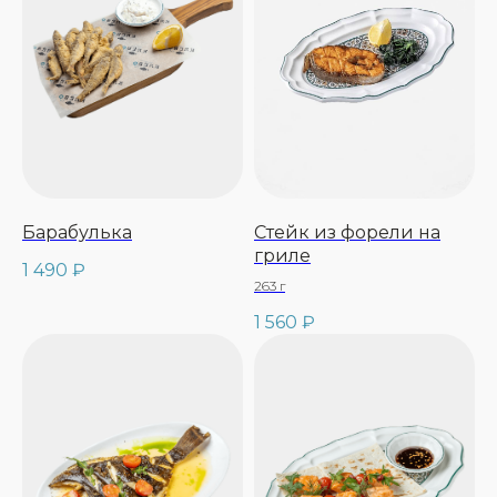
Барабулька
Стейк из форели на
гриле
1 490
₽
263 г
1 560
₽