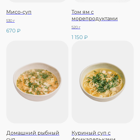
Мисо-суп
Том ям с
морепродуктами
530 г
520 г
670
₽
1 150
₽
Домашний рыбный
Куриный суп с
суп
фрикадельками