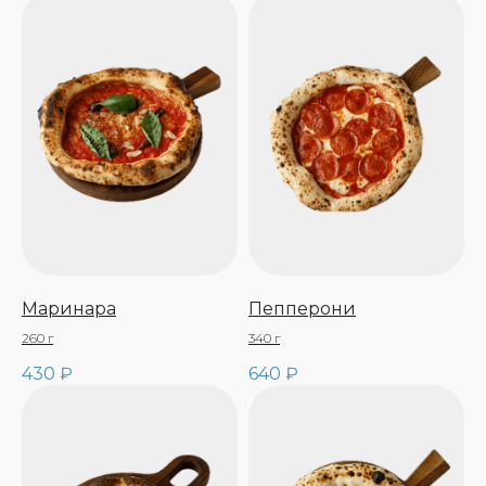
Маринара
Пепперони
260 г
340 г
430
₽
640
₽